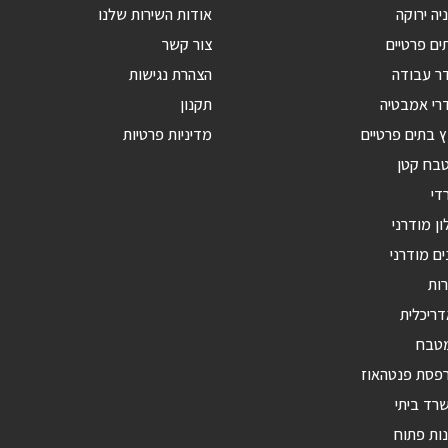
יה ירוקה
אודות השירות שלנו
ים פרטיים
צור קשר
דר עבודה
הצהרת נגישות
רי אמבטיה
תקנון
ץ בתים פרטיים
מדיניות פרטיות
טבח קטן
די
ון מודרני
ים מודרני
רות
דריכלית
מטבח
רפסת פנטהאוז
רד ביתי
ות פתוח