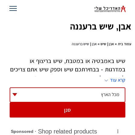
אבן, שיש ברעננה
עמוד בית
»
אבן | שיש
» אבן | שיש ברעננה
שיש באמבטיה או במטבח, שיש בריצוף או
במדרגות - בבחירתכם שיש וספק שיש אתם צריכים
להקפיד על איכות המוצר ואיכות ההתקנה. יש שיש
קרא עוד
קיסר ויש שיש מיובא ובתוכם יש אינסוף דגמים,
צבעים וטקסטורות. התייעצו עם מעצב הפנים שלכם
מכל הארץ
באיזה צבע וטקסטורה לבחור שתתאים למטבח או
סנן
האמבטיה וכמובן לאופן ניהול החיים בבית.