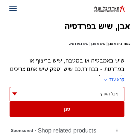
אבן, שיש בפרדסיה
עמוד בית
»
אבן | שיש
» אבן | שיש בפרדסיה
שיש באמבטיה או במטבח, שיש בריצוף או
במדרגות - בבחירתכם שיש וספק שיש אתם צריכים
להקפיד על איכות המוצר ואיכות ההתקנה. יש שיש
קרא עוד
קיסר ויש שיש מיובא ובתוכם יש אינסוף דגמים,
צבעים וטקסטורות. התייעצו עם מעצב הפנים שלכם
מכל הארץ
באיזה צבע וטקסטורה לבחור שתתאים למטבח או
סנן
האמבטיה וכמובן לאופן ניהול החיים בבית.