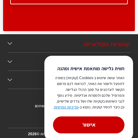
קטגוריות פופולאריות
תוכן מומלץ
חווית גלישה מותאמת אישית ומהנה
האתר עושה שימוש ב-Cookies (קוקיות) במטרה
כללי
לתפעל ולשפר את האתר, להראות לכם פרסום
הקשור לעדכונים על סמך הרגלי הגלישה
והפרופיל שלכם ולמטרות אנליטיות. מידע נוסף
לגבי השימוש בקוקיות שלו ושל צדדים שלישיים,
צריכים ייעוץ מהמקצוענים שלנו? נשמח לעמוד לרשותכם
וכן כיצד להסיר קוקיות, נמצא ב-
מדיניות הפרטיות
.
073-7540442
אישור
הכל על אדריכלים ואדריכלות כל הזכויות שמורות ©2026