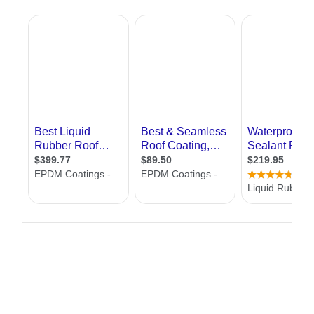
, והורסים את החפצים שלנו. כל מי שגר בבית ישן
חרד מכך, כל מי שעובר לבית חדש רוצה להשכיח
את הזיכרון המר של ימים עברו מלינה בבתים
ישנים
איטום הבית נעשה באמצעים שונים, מיריעות
ביטומניות, זיפות ועד בניית גגות רעפים שהופכים
את הבית להרבה יותר יפה מבחינה חיצונית אך
לעיתים לא מותירים מקום לגג פתוח. את האיטום
נהוג לעשות בשלב האחרון של בניית שלד הבית,
עם בניית הגג. בזמן שבבית קיים נהוג לבצע איטום
לקראת החורף
אנחנו באתר
אדריכל
שלי, מציגים בפניכם קבלני
איטום מקצועיים ומנוסים, בין השאר תוכלו למצוא
פרטי התקשרות אליהם ומידע עליהם. כמו כן