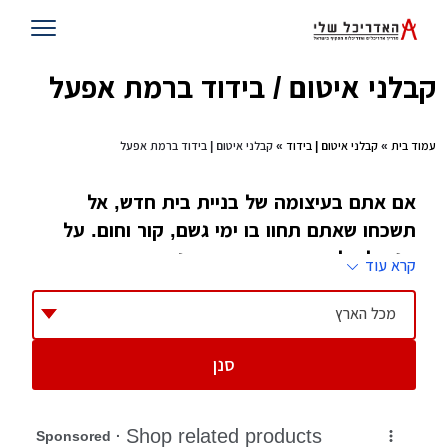
קבלני איטום / בידוד ברמת אפעל
עמוד בית
»
קבלני איטום | בידוד
» קבלני איטום | בידוד ברמת אפעל
אם אתם בעיצומה של בניית בית חדש, אל
תשכחו שאתם תחוו בו ימי גשם, קור וחום. על
מנת לא להיות מושפעים ממזג האוויר
קרא עוד
והשפעותיו, איטום ובידוד הוא הפתרון בשבילכם.
האנשים שיביאו לכם את החורף המושלם אליכם
מכל הארץ
הביתה
סנן
כאשר מדברים על איטום בית, אפשר לדמיין בראש
כיצד גג הופך דולף, מים נכנסים פנימה בימי חורף