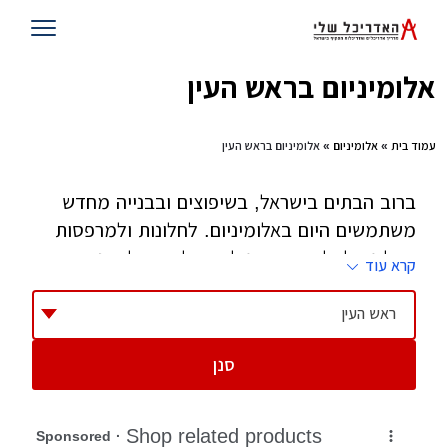
אלומיניום בראש העין
עמוד בית
»
אלומיניום
» אלומיניום בראש העין
ברוב הבתים בישראל, בשיפוצים ובבנייה מחדש
משתמשים היום באלומיניום. לחלונות ולמרפסות
אבל גם לדלתות וכפרגולות. עלות האלומיניום
קרא עוד
והעבודה הינה משמעותית בעלות השיפוץ והבנייה
ולכן חשוב לבצע מחקר מקיף לגבי האפשרויות,
ראש העין
החברות השונות בשוק, המפתחים הספציפיים
סנן
שאתם רוצים (אפשר להגיע לייעוץ בחלק מחברות
האלומיניום המובילות) ולאחר מכן להתפנות לבחור
קבלן אלומיניום מקצועי ואמין