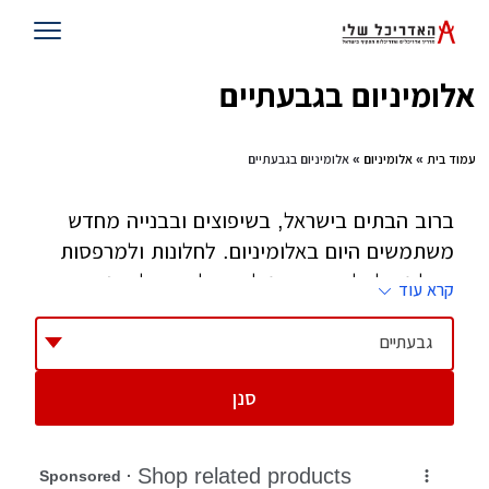
אלומיניום בגבעתיים
עמוד בית
»
אלומיניום
» אלומיניום בגבעתיים
ברוב הבתים בישראל, בשיפוצים ובבנייה מחדש
משתמשים היום באלומיניום. לחלונות ולמרפסות
אבל גם לדלתות וכפרגולות. עלות האלומיניום
קרא עוד
והעבודה הינה משמעותית בעלות השיפוץ והבנייה
ולכן חשוב לבצע מחקר מקיף לגבי האפשרויות,
גבעתיים
החברות השונות בשוק, המפתחים הספציפיים
סנן
שאתם רוצים (אפשר להגיע לייעוץ בחלק מחברות
האלומיניום המובילות) ולאחר מכן להתפנות לבחור
קבלן אלומיניום מקצועי ואמין