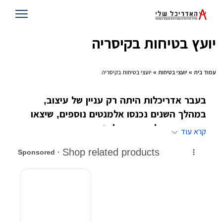
יועץ בטיחות בקיסריה
עמוד בית
»
יועצי בטיחות
» יועצי בטיחות בקיסריה
בעבר אדריכלות היתה רק עניין של עיצוב,
במהלך השנים נכנסו אלמנטים נוספים, שיצאו
מתוך אדריכלות והפכו לענפים ייחודים, אחד
קרא עוד
מהם הוא ענף הבטיחות. את הענף מובילים יועצי
בטיחות שעובדים עם גורמים פרטיים
,
עסקיים
וממסדיים
אומרים שאחד הדברים הנוראיים שיכולים לקרות
לאדם זה שהוא יעבור תאונה דווקא בביתו. דווקא