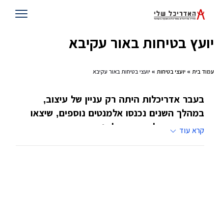
יועץ בטיחות באור עקיבא
עמוד בית
»
יועצי בטיחות
» יועצי בטיחות באור עקיבא
בעבר אדריכלות היתה רק עניין של עיצוב,
במהלך השנים נכנסו אלמנטים נוספים, שיצאו
מתוך אדריכלות והפכו לענפים ייחודים, אחד
קרא עוד
מהם הוא ענף הבטיחות. את הענף מובילים יועצי
בטיחות שעובדים עם גורמים פרטיים
,
עסקיים
וממסדיים
אומרים שאחד הדברים הנוראיים שיכולים לקרות
לאדם זה שהוא יעבור תאונה דווקא בביתו. דווקא