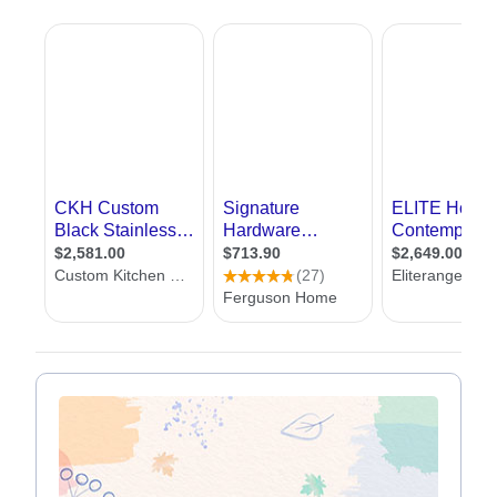
יציאות מעניינות של ארון פתוח לייבוש כלים. למי
מאיתנו שגדל עם מטבח שכזה, קל לומר שיותר
מזה אנחנו לא צריכים.
ביקור בבתים חדשים מגלה עד כמה אנחנו טועים.
עיצוב מטבח נחשב לאחד התחומים החמים בעולם
העיצוב והאדריכלות, עד שגם הוא יצא מתוך
עיצוב
פנים
והפך לתחום בפני עצמו. הסיבה היא,
שבעזרת עיצוב מטבחים אנחנו זוכים לשדרוג הן של
המטבח עצמו והן ביעילות שלנו בעבודה בו. כיום
המטבחים יותר מאורגנים, יותר מרווחים ומאפשרים
שימוש נכון במוצרי המטבח השונים.
אנחנו באתר
אדריכל
שלי, מציעים לכם ליהנות
ממפגש עם עשרות מעצבי מטבחים כאן באתר.
במפגש תוכלו לקבל מידע על מעצבי מטבחים,