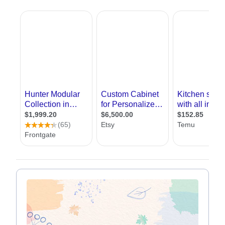
יציאות מעניינות של ארון פתוח לייבוש כלים. למי
מאיתנו שגדל עם מטבח שכזה, קל לומר שיותר
מזה אנחנו לא צריכים.
ביקור בבתים חדשים מגלה עד כמה אנחנו טועים.
עיצוב מטבח נחשב לאחד התחומים החמים בעולם
העיצוב והאדריכלות, עד שגם הוא יצא מתוך
עיצוב
פנים
והפך לתחום בפני עצמו. הסיבה היא,
שבעזרת עיצוב מטבחים אנחנו זוכים לשדרוג הן של
המטבח עצמו והן ביעילות שלנו בעבודה בו. כיום
המטבחים יותר מאורגנים, יותר מרווחים ומאפשרים
שימוש נכון במוצרי המטבח השונים.
אנחנו באתר
אדריכל
שלי, מציעים לכם ליהנות
ממפגש עם עשרות מעצבי מטבחים כאן באתר.
במפגש תוכלו לקבל מידע על מעצבי מטבחים,