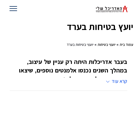
יועץ בטיחות בערד
עמוד בית
»
יועצי בטיחות
» יועצי בטיחות בערד
בעבר אדריכלות היתה רק עניין של עיצוב,
במהלך השנים נכנסו אלמנטים נוספים, שיצאו
מתוך אדריכלות והפכו לענפים ייחודים, אחד
קרא עוד
מהם הוא ענף הבטיחות. את הענף מובילים יועצי
בטיחות שעובדים עם גורמים פרטיים
,
עסקיים
וממסדיים
אומרים שאחד הדברים הנוראיים שיכולים לקרות
לאדם זה שהוא יעבור תאונה דווקא בביתו. דווקא