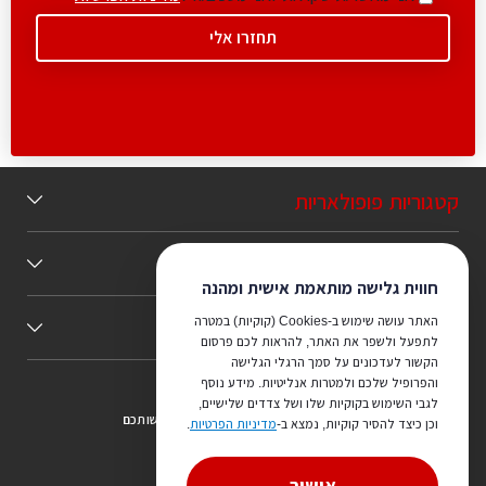
קטגוריות פופולאריות
תוכן מומלץ
חווית גלישה מותאמת אישית ומהנה
האתר עושה שימוש ב-Cookies (קוקיות) במטרה
כללי
לתפעל ולשפר את האתר, להראות לכם פרסום
הקשור לעדכונים על סמך הרגלי הגלישה
והפרופיל שלכם ולמטרות אנליטיות. מידע נוסף
לגבי השימוש בקוקיות שלו ושל צדדים שלישיים,
צריכים ייעוץ מהמקצוענים שלנו? נשמח לעמוד לרשותכם
וכן כיצד להסיר קוקיות, נמצא ב-
מדיניות הפרטיות
.
073-7540442