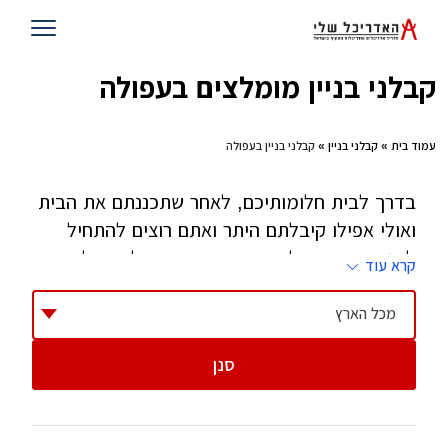
קבלני בניין מומלצים בעפולה
עמוד בית
»
קבלני בניין
» קבלני בניין בעפולה
בדרך לבית חלומותיכם, לאחר שתכננתם את הבית
ואולי אפילו קיבלתם היתר ואתם רוצים להתחיל
לבנות - זהו השלב שאתם צריכים קבלן. קבלן הוא
קרא עוד
אחד הגורמים הקריטיים בהצלחת הפרוייקט וחשוב
מאוד לבחור בזהירות, בסבלנות ובחוכמה.
מכל הארץ
סנן