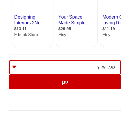
האקדמית זו המוכרת לנו, ורמת החובבים, קורסים
לעיצוב פנים שנלמדים במסגרת של מתנ"סים
וסדנאות שונות, ומטרתן ללמד אותנו באופן אישי
את רזי המקצוע בלי מטרה להפוך אותנו למעצבי
פנים מקצועיים.
אנחנו באתר אדריכל שלי מציגים בפניכם את כל
המידע על לימודי עיצוב פנים ברמה האקדמית.
אצלנו תוכלו לקבל מידע על מוסדות לימוד,
מכל הארץ
מסלולי לימוד רגילים ומשולבים, תוכלו לקרוא
סנן
מאמרים בתחום , ליהנות מעזרה של מומחי הפורום
בעניין ועוד. כל המידע שנמצא אצלנו נועד לעזור
לכם למצוא את המסלול המתאים לכם במוסד
הטוב ביותר, כדי שתוכלו לעסוק ב
עיצוב פנים
באופן מקצועי
.