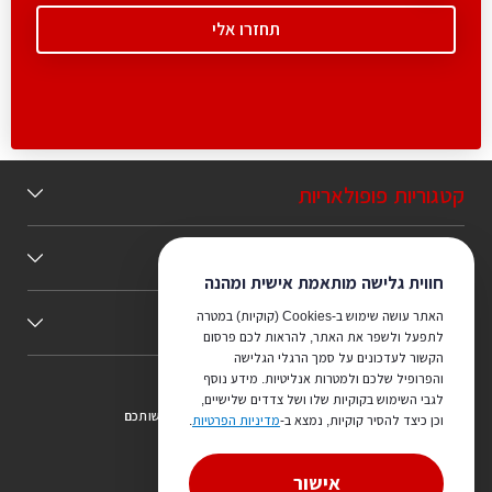
קטגוריות פופולאריות
תוכן מומלץ
חווית גלישה מותאמת אישית ומהנה
האתר עושה שימוש ב-Cookies (קוקיות) במטרה
כללי
לתפעל ולשפר את האתר, להראות לכם פרסום
הקשור לעדכונים על סמך הרגלי הגלישה
והפרופיל שלכם ולמטרות אנליטיות. מידע נוסף
לגבי השימוש בקוקיות שלו ושל צדדים שלישיים,
צריכים ייעוץ מהמקצוענים שלנו? נשמח לעמוד לרשותכם
וכן כיצד להסיר קוקיות, נמצא ב-
מדיניות הפרטיות
.
073-7540442
אישור