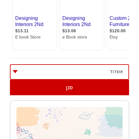
האקדמית זו המוכרת לנו, ורמת החובבים, קורסים
לעיצוב פנים שנלמדים במסגרת של מתנ"סים
וסדנאות שונות, ומטרתן ללמד אותנו באופן אישי
את רזי המקצוע בלי מטרה להפוך אותנו למעצבי
פנים מקצועיים.
אנחנו באתר אדריכל שלי מציגים בפניכם את כל
המידע על לימודי עיצוב פנים ברמה האקדמית.
אצלנו תוכלו לקבל מידע על מוסדות לימוד,
אשדוד
מסלולי לימוד רגילים ומשולבים, תוכלו לקרוא
סנן
מאמרים בתחום , ליהנות מעזרה של מומחי הפורום
בעניין ועוד. כל המידע שנמצא אצלנו נועד לעזור
לכם למצוא את המסלול המתאים לכם במוסד
הטוב ביותר, כדי שתוכלו לעסוק ב
עיצוב פנים
באופן מקצועי
.