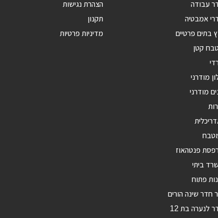
דר עבודה
הצהרת נגישות
רי אמבטיה
תקנון
ץ בתים פרטיים
מדיניות פרטיות
טבח קטן
די
ון מודרני
ים מודרני
רות
דריכלית
מטבח
רפסת פנטהאוז
רד ביתי
ות פתוח
ר חדר שינה הורים
ר לנערה בת 12