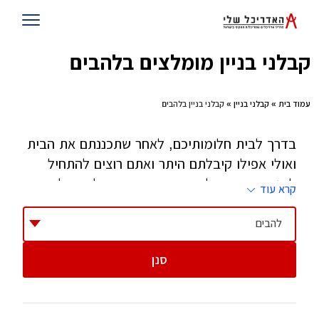
קבלני בניין מומלצים בלהבים
עמוד בית
»
קבלני בניין
» קבלני בניין בלהבים
בדרך לבית חלומותיכם, לאחר שתכננתם את הבית
ואולי אפילו קיבלתם היתר ואתם רוצים להתחיל
לבנות - זהו השלב שאתם צריכים קבלן. קבלן הוא
קרא עוד
אחד הגורמים הקריטיים בהצלחת הפרוייקט וחשוב
מאוד לבחור בזהירות, בסבלנות ובחוכמה.
להבים
סנן