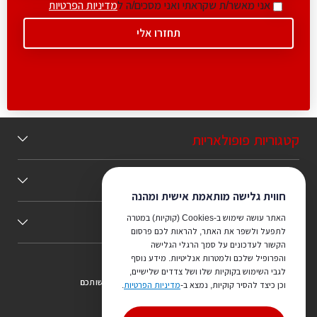
אני מאשר/ת שקראתי ואני מסכים/ה ל
מדיניות הפרטיות
קטגוריות פופולאריות
תוכן מומלץ
חווית גלישה מותאמת אישית ומהנה
האתר עושה שימוש ב-Cookies (קוקיות) במטרה
כללי
לתפעל ולשפר את האתר, להראות לכם פרסום
הקשור לעדכונים על סמך הרגלי הגלישה
והפרופיל שלכם ולמטרות אנליטיות. מידע נוסף
לגבי השימוש בקוקיות שלו ושל צדדים שלישיים,
צריכים ייעוץ מהמקצוענים שלנו? נשמח לעמוד לרשותכם
וכן כיצד להסיר קוקיות, נמצא ב-
מדיניות הפרטיות
.
073-7540442