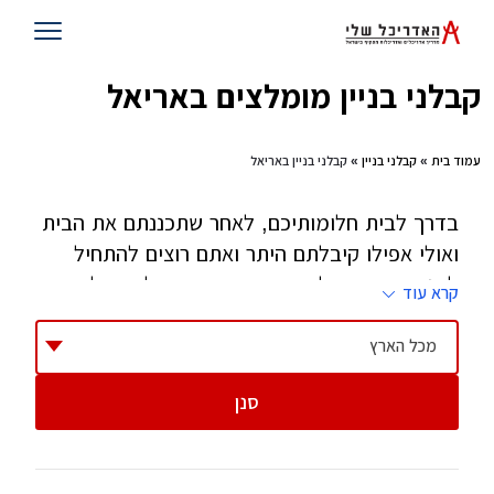
קבלני בניין מומלצים באריאל
עמוד בית
»
קבלני בניין
» קבלני בניין באריאל
בדרך לבית חלומותיכם, לאחר שתכננתם את הבית
ואולי אפילו קיבלתם היתר ואתם רוצים להתחיל
לבנות - זהו השלב שאתם צריכים קבלן. קבלן הוא
קרא עוד
אחד הגורמים הקריטיים בהצלחת הפרוייקט וחשוב
מאוד לבחור בזהירות, בסבלנות ובחוכמה.
מכל הארץ
סנן