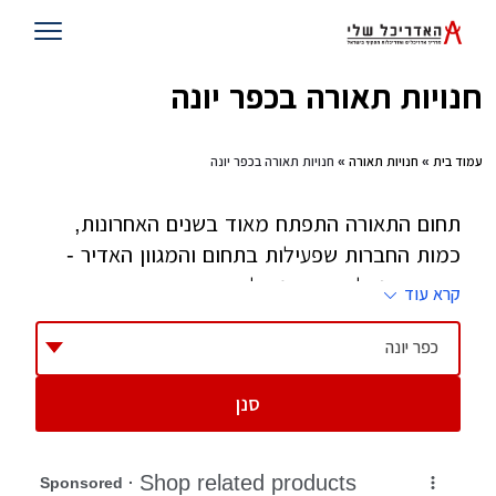
חנויות תאורה בכפר יונה
עמוד בית
»
חנויות תאורה
» חנויות תאורה בכפר יונה
תחום התאורה התפתח מאוד בשנים האחרונות,
כמות החברות שפעילות בתחום והמגוון האדיר -
חייב אותנו להתייחס גם לתחום זה. ברוב המקרים,
קרא עוד
בבנייה חדשה או שיפוצים תדרשו להחליף גופי
תאורה רבים, אם יש לכם מעצב הוא יוכל לעזור
כפר יונה
לכם אם אין לכם, גשו לחנויות התאורה שאספנו
סנן
למטה והם ישמחו לייעץ לכם בכל שאלה או עניין.