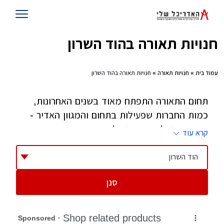
חנויות תאורה בהוד השרון
עמוד בית
»
חנויות תאורה
» חנויות תאורה בהוד השרון
תחום התאורה התפתח מאוד בשנים האחרונות,
כמות החברות שפעילות בתחום והמגוון האדיר -
חייב אותנו להתייחס גם לתחום זה. ברוב המקרים,
קרא עוד
בבנייה חדשה או שיפוצים תדרשו להחליף גופי
תאורה רבים, אם יש לכם מעצב הוא יוכל לעזור
הוד השרון
לכם אם אין לכם, גשו לחנויות התאורה שאספנו
סנן
למטה והם ישמחו לייעץ לכם בכל שאלה או עניין.