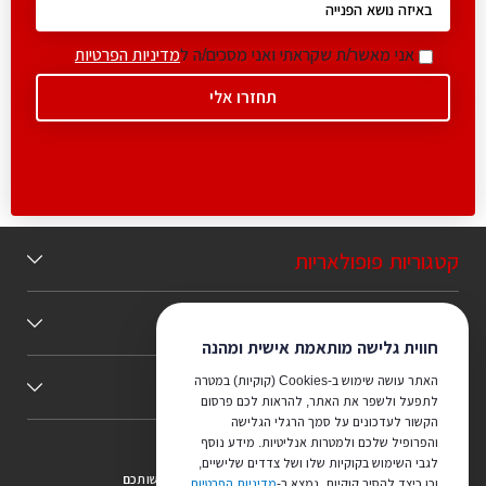
אני מאשר/ת שקראתי ואני מסכים/ה ל
מדיניות הפרטיות
קטגוריות פופולאריות
תוכן מומלץ
חווית גלישה מותאמת אישית ומהנה
האתר עושה שימוש ב-Cookies (קוקיות) במטרה
כללי
לתפעל ולשפר את האתר, להראות לכם פרסום
הקשור לעדכונים על סמך הרגלי הגלישה
והפרופיל שלכם ולמטרות אנליטיות. מידע נוסף
לגבי השימוש בקוקיות שלו ושל צדדים שלישיים,
צריכים ייעוץ מהמקצוענים שלנו? נשמח לעמוד לרשותכם
וכן כיצד להסיר קוקיות, נמצא ב-
מדיניות הפרטיות
.