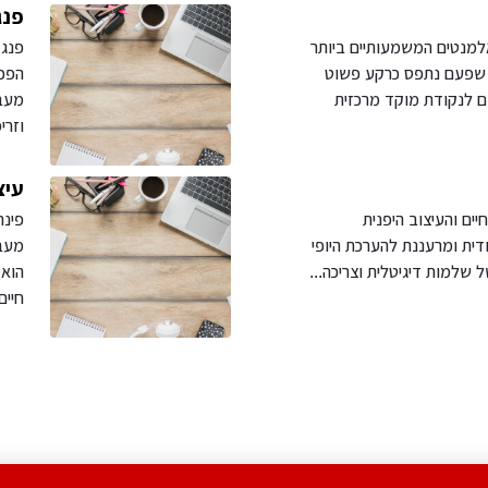
פנג
למנטים המשמעותיים ביותר
פנג 
ה שפעם נתפס כרקע פשוט
הפכה
ום לנקודת מוקד מרכזית
מעבר
וזרי
עיצ
חיים והעיצוב היפנית
פינת
דית ומרעננת להערכת היופי
מעבד
 שלמות דיגיטלית וצריכה...
הוא 
חיים