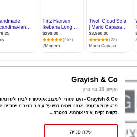
רות
ת מודרני
ון קטן
י בניין
ירת קבלן
ויות
Grayish & Co
הקישון 16 בני ברק
Grayish & Co - הינו סטודיו לעיצוב אקססוריז לבית ולסד
פרטיים ולארגונים. אנחנו שמים דגש על עיצוב מוצרים ייחודים, ש
בקווים נקיים ואופי אותנטי. במטרה...
שלח פנייה