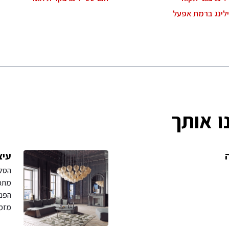
ילינג ברמת אפעל
ו אותך
עיצ
הסלו
מתכנ
הפנא
מזמין