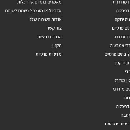
 מודרנית
מאמרים בתחום אדריכלות
ריכלית
אדריכל או מעצב? נשמח לשוחח
יה ירוקה
אודות השירות שלנו
ים פרטיים
צור קשר
דר עבודה
הצהרת נגישות
רי אמבטיה
תקנון
ץ בתים פרטיים
מדיניות פרטיות
טבח קטן
די
ון מודרני
ים מודרני
רות
דריכלית
מטבח
רפסת פנטהאוז