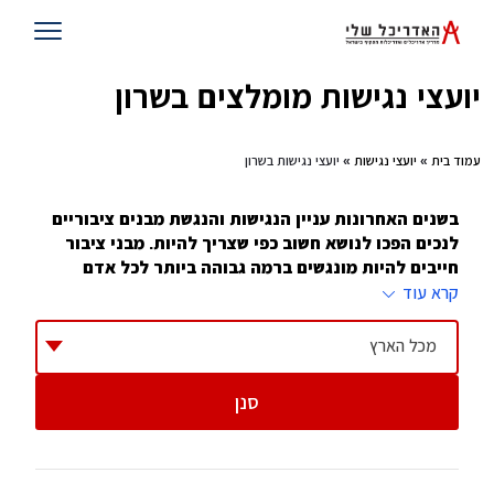
יועצי נגישות מומלצים בשרון
עמוד בית
»
יועצי נגישות
» יועצי נגישות בשרון
בשנים האחרונות עניין הנגישות והנגשת מבנים ציבוריים
לנכים הפכו לנושא חשוב כפי שצריך להיות. מבני ציבור
חייבים להיות מונגשים ברמה גבוהה ביותר לכל אדם
במדינת ישראל
קרא עוד
החל מאוגוסט 2009, התקנות מחייבות שהגשת בקשה להיתר
מכל הארץ
לכל מבנה ציבורי או מסחרי, חייבת לכלול בדיקה ואישור של
מורשה נגישות. גם בניינים (מעל 6 קומות) מחוייבים לבדיקה
סנן
ואישור שכזה. זה אומר שאי אפשר לבנות בניינים חדשים ללא
נגישות מלאה לנכים וכל הנדרש על פי התקנים.
הדבר יצר ביקוש גדול למורשי נגישות ואכן משרד המשפטים