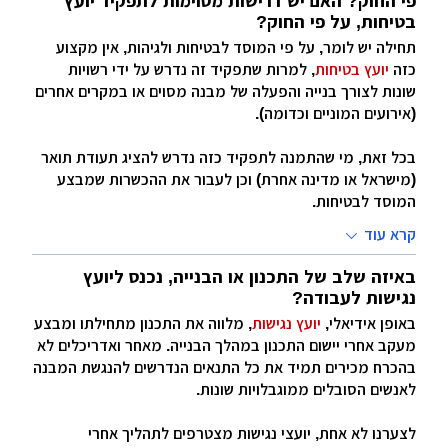
פי החוק? האם יש דרישות מסוימות לתפקיד יועץ
בטיחות, על פי החוק?
תחילה יש לומר, על פי המוסד לבטיחות ולגיהות, אין מקצוע
כזה
יועץ בטיחות
, למרות שתפקיד זה נדרש על ידי רשויות
שונות לצורך בנייה והפעלה של מבנה מסוים או במקרים אחרים
(אירועים המוניים וכדומה).
בכל זאת, מי שהתמנה לתפקיד כזה נדרש להציג תעודת תואר
(מישראל או מדינה אחרת) וכן לעבור את ההכשרות שמבצע
המוסד לבטיחות.
קרא עוד
באיזה שלב של התכנון או הבנייה, נכנס ליועץ
נגישות לעבודה?
באופן אידיאלי,
יועץ נגישות
, מלווה את התכנון מתחילתו ומבצע
מעקב אחרי יישום התכנון במהלך הבנייה. מאחר ואדריכלים לא
בהכרח מכירים תמיד את כל התנאים הנדרשים להנגשת המבנה
לאנשים הסובלים ממוגבלויות שונות.
לצערנו לא אחת, יועצי נגישות מצטרפים לתהליך אחרי