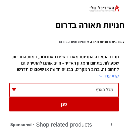
חנויות תאורה בדרום
עמוד בית
»
חנויות תאורה
» חנויות תאורה בדרום
תחום התאורה התפתח מאוד בשנים האחרונות, כמות החברות
שפעילות בתחום והמגוון האדיר - חייב אותנו להתייחס גם
לתחום זה. ברוב המקרים, בבנייה חדשה או שיפוצים תדרשו
להחליף גופי תאורה רבים, אם יש לכם מעצב הוא יוכל לעזור
קרא עוד
לכם אם אין לכם, גשו לחנויות התאורה שאספנו למטה והם
ישמחו לייעץ לכם בכל שאלה או עניין.
מכל הארץ
חנויות תאורה
סנן