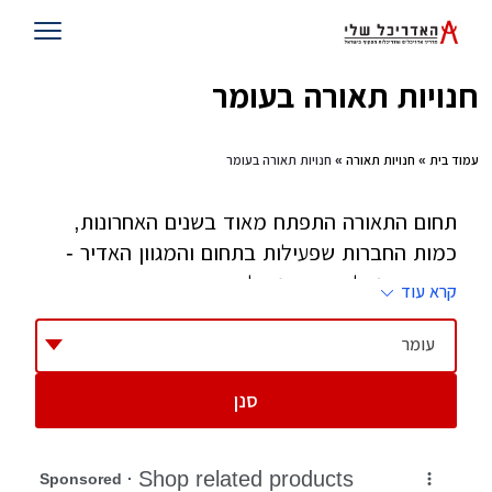
חנויות תאורה בעומר
עמוד בית
»
חנויות תאורה
» חנויות תאורה בעומר
תחום התאורה התפתח מאוד בשנים האחרונות,
כמות החברות שפעילות בתחום והמגוון האדיר -
חייב אותנו להתייחס גם לתחום זה. ברוב המקרים,
קרא עוד
בבנייה חדשה או שיפוצים תדרשו להחליף גופי
תאורה רבים, אם יש לכם מעצב הוא יוכל לעזור
עומר
לכם אם אין לכם, גשו לחנויות התאורה שאספנו
סנן
למטה והם ישמחו לייעץ לכם בכל שאלה או עניין.