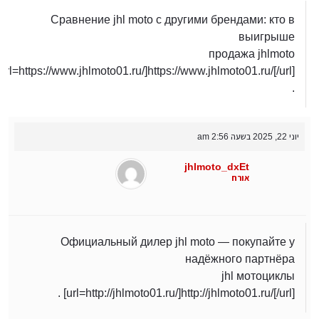
Сравнение jhl moto с другими брендами: кто в
выигрыше
продажа jhlmoto
[url=https://www.jhlmoto01.ru/]https://www.jhlmoto01.ru/[/url]
.
יוני 22, 2025 בשעה 2:56 am
jhlmoto_dxEt
אורח
Официальный дилер jhl moto — покупайте у
надёжного партнёра
jhl мотоциклы
[url=http://jhlmoto01.ru/]http://jhlmoto01.ru/[/url] .