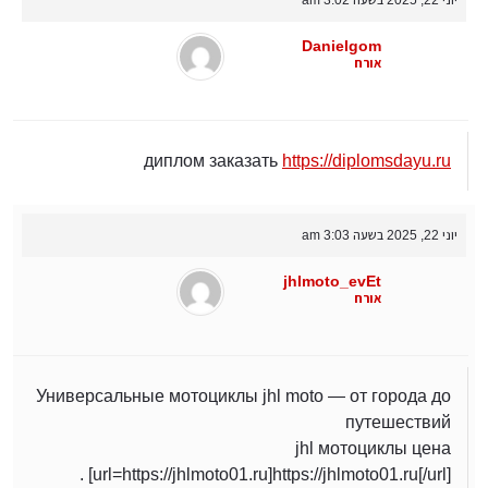
יוני 22, 2025 בשעה 3:02 am
Danielgom
אורח
диплом заказать
https://diplomsdayu.ru
יוני 22, 2025 בשעה 3:03 am
jhlmoto_evEt
אורח
Универсальные мотоциклы jhl moto — от города до
путешествий
jhl мотоциклы цена
[url=https://jhlmoto01.ru]https://jhlmoto01.ru[/url] .