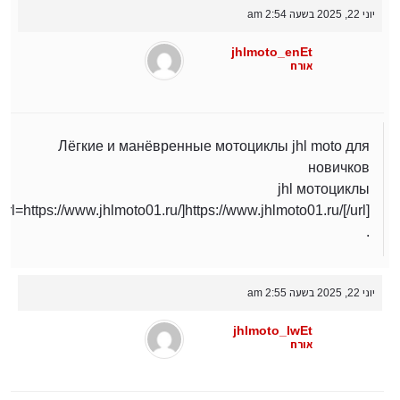
יוני 22, 2025 בשעה 2:54 am
jhlmoto_enEt
אורח
Лёгкие и манёвренные мотоциклы jhl moto для
новичков
jhl мотоциклы
[url=https://www.jhlmoto01.ru/]https://www.jhlmoto01.ru/[/url]
.
יוני 22, 2025 בשעה 2:55 am
jhlmoto_lwEt
אורח