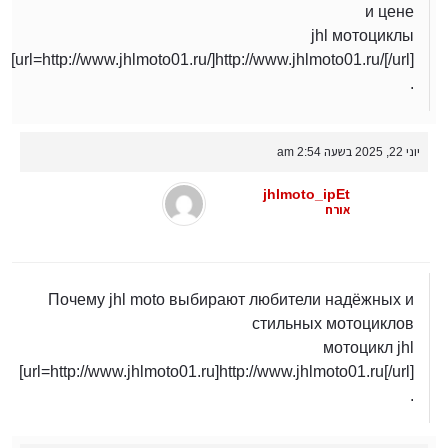
и цене
jhl мотоциклы
[url=http://www.jhlmoto01.ru/]http://www.jhlmoto01.ru/[/url]
.
יוני 22, 2025 בשעה 2:54 am
jhlmoto_ipEt
אורח
Почему jhl moto выбирают любители надёжных и
стильных мотоциклов
мотоцикл jhl
[url=http://www.jhlmoto01.ru]http://www.jhlmoto01.ru[/url]
.