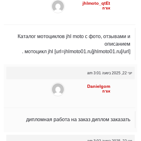
jhlmoto_qtEt
אורח
Каталог мотоциклов jhl moto с фото, отзывами и
описанием
мотоцикл jhl [url=jhlmoto01.ru]jhlmoto01.ru[/url] .
יוני 22, 2025 בשעה 3:01 am
Danielgom
אורח
дипломная работа на заказ
диплом заказать