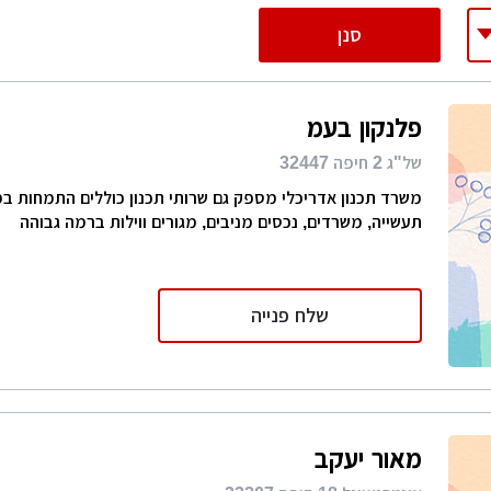
רות
יות אחרות, נפרדות. זה יאפשר לכם לבחור אדריכל בצורה 
סנן
ת מודרני
ון קטן
פלנקון בעמ
י בניין
של"ג 2 חיפה 32447
ירת קבלן
משרד תכנון אדריכלי מספק גם שרותי תכנון כוללים התמחות במב
תעשייה, משרדים, נכסים מניבים, מגורים ווילות ברמה גבוהה
ויות
שלח פנייה
מאור יעקב