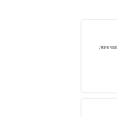
ממוקדת ופשוטה יותר
ני ציבור,