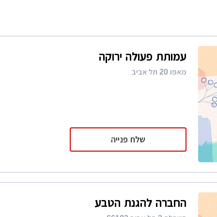
רות
ת מודרני
ון קטן
עמותת פעולה ירוקה
י בניין
מאפו 20 תל אביב
ל
בנייה ירוקה
, אנחנו מזמינים אתכם להשאיר פרטים ולקבל כ
ירת קבלן
א
ויות
שלח פנייה
החברה להגנת הטבע