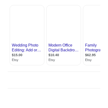
אדריכלות. התמחות זו זוכה להצלחה בקרב צעירים,
הן בגלל הדרישה הגבוהה של כלי התקשורת שונים
ובפרט מגזינים לאדריכלות ולעיצוב, למומחים
בתחום וכן בגלל שמשרדי
אדריכלים
נוהגים
להעסיק צלמי אדריכלות שיעבדו איתם.
במסגרת צילום אדריכלות , נוהג הצלם לצלם את
המבנה מזוויות שונות, להציג כיצד נראה
עיצוב
פנים
שלו בהיבטים משתנים תוך ניסיון לחשוף
לצופה את מה שהמבנה או החדר רוצים להביע.
צילום אדריכלות נפוץ בעיקר כאשר רוצים לצלם
מטבחים, חדרי שינה , סלון או מרפסת. לעיתים
התמונה שהצלם מצליח להוציא מהמבנה , תגרום
לנו את המהות שלו גם בלי שנהיה שם