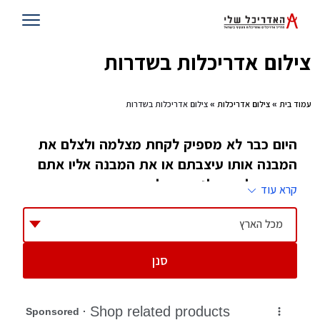
צילום אדריכלות בשדרות
עמוד בית
»
צילום אדריכלות
» צילום אדריכלות בשדרות
היום כבר לא מספיק לקחת מצלמה ולצלם את
המבנה אותו עיצבתם או את המבנה אליו אתם
אמורים לעבור לגור כדי להרשים את החברים
קרא עוד
ואת המשפחה. לכן אנחנו מציעים לכם צלמי
אדריכלות מובילים שידאגו להציג את המבנה כמו
מכל הארץ
בגלוייה
סנן
במסגרת קורסי צילום שנפתחים חדשות לבקרים,
אחת ההתמחויות שזוכות לביקוש רב, היא צילום