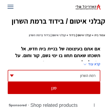
קבלני איטום / בידוד ברמת השרון
עמוד בית
»
קבלני איטום | בידוד
» קבלני איטום | בידוד ברמת השרון
אם אתם בעיצומה של בניית בית חדש, אל
תשכחו שאתם תחוו בו ימי גשם, קור וחום. על
מנת לא להיות מושפעים ממזג האוויר
קרא עוד
והשפעותיו, איטום ובידוד הוא הפתרון בשבילכם.
האנשים שיביאו לכם את החורף המושלם אליכם
רמת השרון
הביתה
סנן
כאשר מדברים על איטום בית, אפשר לדמיין בראש
כיצד גג הופך דולף, מים נכנסים פנימה בימי חורף