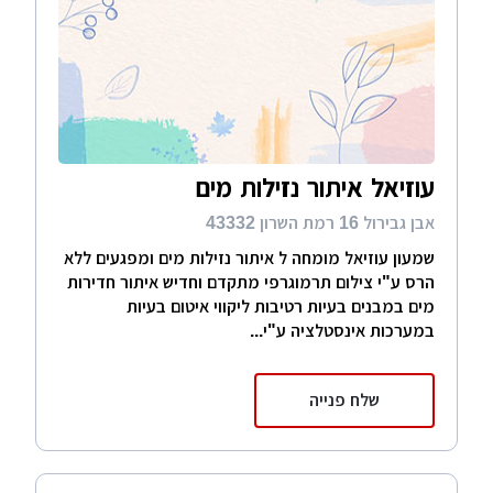
תמצאו כאן מאמרים בנושא, טיפים לאיטום,
אפשרות לשלוח שאלות באופן אישי וכן בפורום
שבאתר. בנוסף תוכלו לשלוח פנייה באמצעות
הטופס שמופיע בעמוד, באמצעותו תקבלו הצעות
מחיר ישיר לפלאפון שלכם
עוזיאל איתור נזילות מים
אבן גבירול 16 רמת השרון 43332
שמעון עוזיאל מומחה ל איתור נזילות מים ומפגעים ללא
הרס ע"י צילום תרמוגרפי מתקדם וחדיש איתור חדירות
מים במבנים בעיות רטיבות ליקווי איטום בעיות
במערכות אינסטלציה ע"י...
שלח פנייה