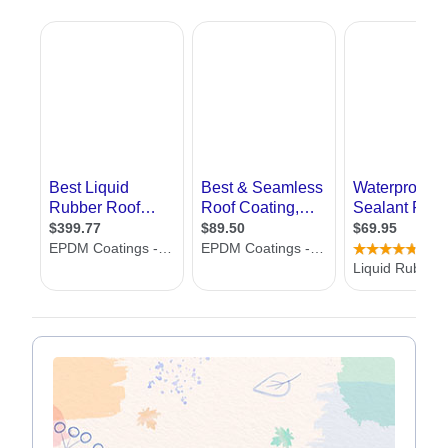
, והורסים את החפצים שלנו. כל מי שגר בבית ישן
חרד מכך, כל מי שעובר לבית חדש רוצה להשכיח
את הזיכרון המר של ימים עברו מלינה בבתים
ישנים
איטום הבית נעשה באמצעים שונים, מיריעות
ביטומניות, זיפות ועד בניית גגות רעפים שהופכים
את הבית להרבה יותר יפה מבחינה חיצונית אך
לעיתים לא מותירים מקום לגג פתוח. את האיטום
נהוג לעשות בשלב האחרון של בניית שלד הבית,
עם בניית הגג. בזמן שבבית קיים נהוג לבצע איטום
לקראת החורף
אנחנו באתר
אדריכל
שלי, מציגים בפניכם קבלני
איטום מקצועיים ומנוסים, בין השאר תוכלו למצוא
פרטי התקשרות אליהם ומידע עליהם. כמו כן