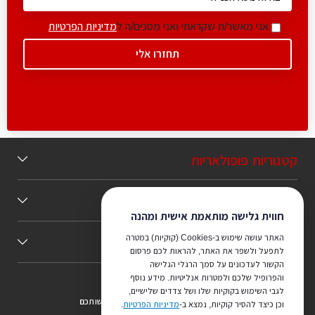
אני מאשר/ת שקראתי ואני מסכים/ה ל
מדיניות הפרטיות
קטגוריות פופולאריות
תוכן מומלץ
חווית גלישה מותאמת אישית ומהנה
האתר עושה שימוש ב-Cookies (קוקיות) במטרה
כללי
לתפעל ולשפר את האתר, להראות לכם פרסום
הקשור לעדכונים על סמך הרגלי הגלישה
והפרופיל שלכם ולמטרות אנליטיות. מידע נוסף
לגבי השימוש בקוקיות שלו ושל צדדים שלישיים,
צריכים ייעוץ מהמקצוענים שלנו? נשמח לעמוד לרשותכם
וכן כיצד להסיר קוקיות, נמצא ב-
מדיניות הפרטיות
.