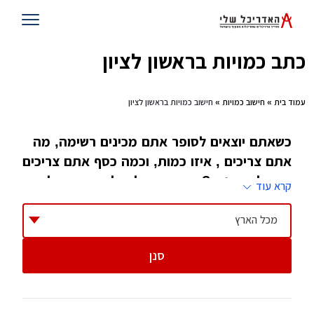
כתב כמויות בראשון לציון
עמוד בית
»
חישוב כמויות
» חישוב כמויות בראשון לציון
כשאתם יוצאים לסופר אתם מכינים רשימה, מה
אתם צריכים , איזו כמות, וכמה כסף אתם צריכים
בשביל זה, נכון? ובכן, תתפלאו לשמוע, זה לא
קרא עוד
שונה מהותית מעולם האדריכלות, רק ששם לא
קוראים לזה רשימת קניות אלא חישוב כמויות
מכל הארץ
סנן
אחד התחומים הכי חשובים בעולם האדריכלות הוא
התחום של כתב כמויות כמויות. אומנם מדובר
בתחום שלא מעט אדריכלים מעדיפים להימנע