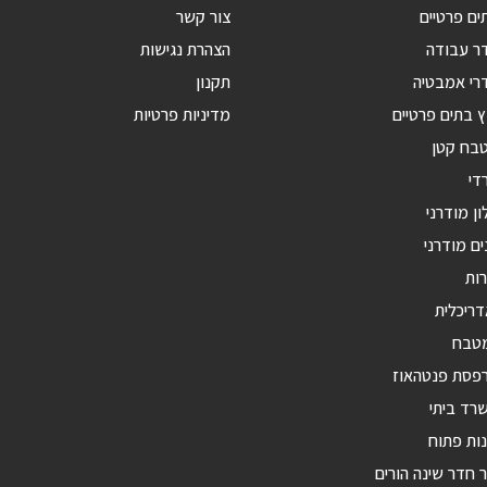
ים פרטיים
צור קשר
דר עבודה
הצהרת נגישות
רי אמבטיה
תקנון
ץ בתים פרטיים
מדיניות פרטיות
טבח קטן
די
ון מודרני
ים מודרני
רות
דריכלית
מטבח
רפסת פנטהאוז
רד ביתי
ות פתוח
ר חדר שינה הורים