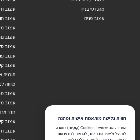
מהנדסי בניין
עיצוב חד
עיצוב פנים
עיצוב חו
עיצוב מ
עיצוב נור
עיצוב סל
עיצוב פנ
עיצוב קי
תוכנית א
מזווה ל
עיצוב מ
עיצוב מש
חדר ארונ
חווית גלישה מותאמת אישית ומהנה
עיצוב קי
האתר עושה שימוש ב-Cookies (קוקיות) במטרה
עיצוב חד
לתפעל ולשפר את האתר, להראות לכם פרסום
הקשור לעדכונים על סמך הרגלי הגלישה