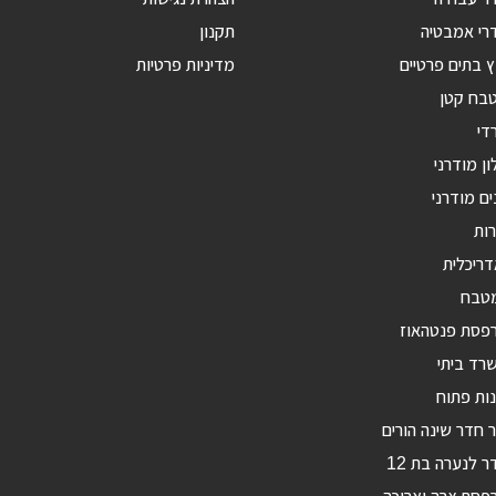
רי אמבטיה
תקנון
ץ בתים פרטיים
מדיניות פרטיות
טבח קטן
די
ון מודרני
ים מודרני
רות
דריכלית
מטבח
רפסת פנטהאוז
רד ביתי
ות פתוח
ר חדר שינה הורים
ר לנערה בת 12