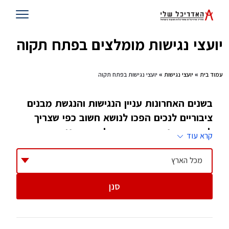
יועצי נגישות מומלצים בפתח תקוה
עמוד בית
»
יועצי נגישות
» יועצי נגישות בפתח תקוה
בשנים האחרונות עניין הנגישות והנגשת מבנים
ציבוריים לנכים הפכו לנושא חשוב כפי שצריך
להיות. מבני ציבור חייבים להיות מונגשים ברמה
קרא עוד
גבוהה ביותר לכל אדם במדינת ישראל
מכל הארץ
החל מאוגוסט 2009, התקנות מחייבות שהגשת
סנן
בקשה להיתר לכל מבנה ציבורי או מסחרי, חייבת
לכלול בדיקה ואישור של מורשה נגישות. גם בניינים
(מעל 6 קומות) מחוייבים לבדיקה ואישור שכזה. זה