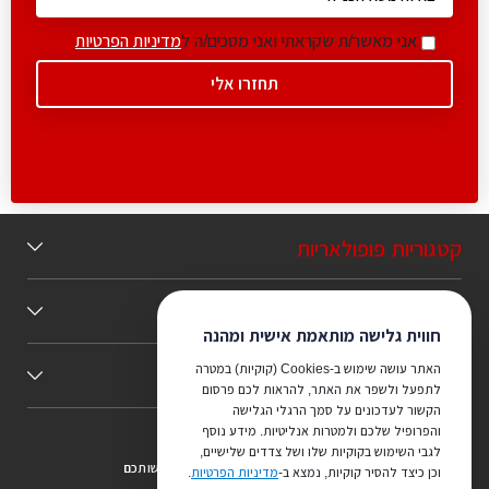
אני מאשר/ת שקראתי ואני מסכים/ה ל
מדיניות הפרטיות
קטגוריות פופולאריות
תוכן מומלץ
חווית גלישה מותאמת אישית ומהנה
האתר עושה שימוש ב-Cookies (קוקיות) במטרה
כללי
לתפעל ולשפר את האתר, להראות לכם פרסום
הקשור לעדכונים על סמך הרגלי הגלישה
והפרופיל שלכם ולמטרות אנליטיות. מידע נוסף
לגבי השימוש בקוקיות שלו ושל צדדים שלישיים,
צריכים ייעוץ מהמקצוענים שלנו? נשמח לעמוד לרשותכם
וכן כיצד להסיר קוקיות, נמצא ב-
מדיניות הפרטיות
.