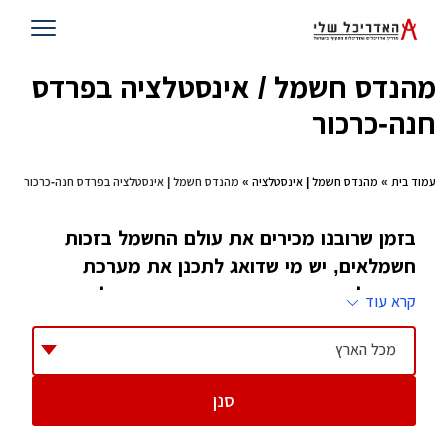
מהנדס חשמל / אינסטלציה בפרדס
חנה-כרכור
עמוד בית
»
מהנדס חשמל | אינסטלציה
» מהנדס חשמל | אינסטלציה בפרדס חנה-כרכור
בזמן שרובנו מכירים את עולם החשמל בזכות
חשמלאים, יש מי שדואג לתכנן את מערכת
החשמל בבית, ואחראי שמערכת החשמל תעבוד
קרא עוד
בצורה טובה, בשביל זה יש מהנדסי חשמל
מכל הארץ
אם אתם בשלבים ראשונים של
תכנון מבנה הבית
,
סנן
בוודאי הגעתם לשלב בו עליכם לדון במערכת
החשמל שלכם. מאחר ומדובר במערכת החשובה