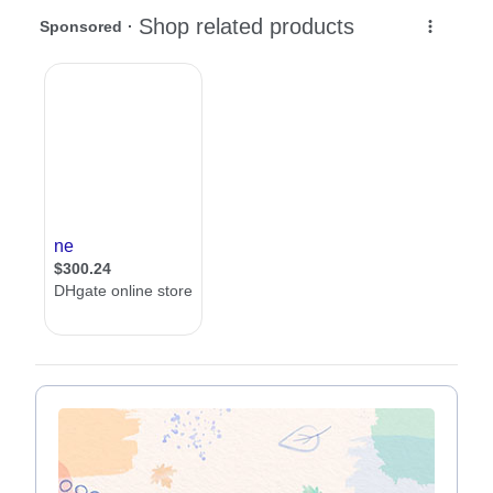
והמסובכת ביותר, עליכם לוודא שהאיש שיעשה את
זה בשבילכם הוא לא רק אדם מנוסה ומקצועי אלא
גם מתאים מבחינת התמחותו.
יש מבנים שמספיק להשתמש בחשמלאי ראשי לשם
כך, אך במבנים מסוימים האיש הנכון במקום הנכון
הוא דווקא מהנדס חשמל, שכן מדובר במערכות
מסובכות , בעיקר נכון הדבר כאשר מדובר על
מפעלים, מבני תעשייה או מערכות איזוריות. כאן
טמון ההבדל הגדול בין חשמלאי ראשי למהנדס
חשמל
כחלק מהאינטגרציה שאנחנו עורכים כאן באתר,
אנחנו מזמינים אתכם להכיר עשרות מהנדסי חשמל
מנוסים שישמחו לבנות עבורכם מערכת חשמל
שלמה. כאן תוכלו למצוא פרטים על כל מהנדס