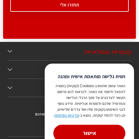
קטגוריות פופולאריות
תוכן מומלץ
חווית גלישה מותאמת אישית ומהנה
האתר עושה שימוש ב-Cookies (קוקיות) במטרה
כללי
לתפעל ולשפר את האתר, להראות לכם פרסום
הקשור לעדכונים על סמך הרגלי הגלישה
והפרופיל שלכם ולמטרות אנליטיות. מידע נוסף
לגבי השימוש בקוקיות שלו ושל צדדים שלישיים,
צריכים ייעוץ מהמקצוענים שלנו? נשמח לעמוד לרשותכם
וכן כיצד להסיר קוקיות, נמצא ב-
מדיניות הפרטיות
.
073-7540442
אישור