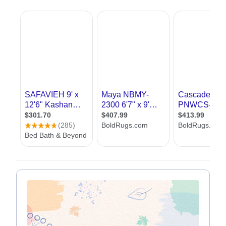
הבית מבפנים, מיקום הרהיטים, עיצוב החדרים,
עיצוב קירות ומה לא. אך עם הזמן התפתחו להם
ענפים שונים שיצקו לעצמם תוכן משלהם. דוגמא
עיצוב פנג שווי, הלבשת בית, הום סטיילינג ועוד.
עיצוב פנים נשאר היהלום שבכתר
רבים תוהים מה ההבדל בין עיצוב פנים לאדריכלות,
ובכן, בזמן שאדריכלות עוסקת בעיצוב המבנה
כולו, עיצוב פנים אחראי רק על
עיצוב החללים
הפנימיים
. הם יתעסקו יותר עם היופי ופחות עם
העיצוב מהזוויות ההנדסיות שלו. זה כמובן לא
מפחית מחשיבותם, ולמען האמת, כאשר בוחנים
בית, יש מי שממהר לבחון אותו קודם מבפנים ואחר
כך את המבנה שלו.