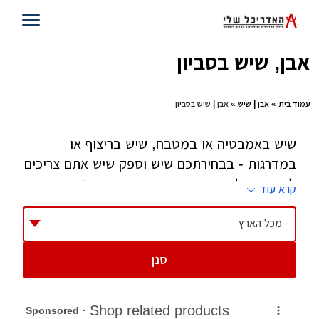
אבן, שיש בסביון
עמוד בית
»
אבן | שיש
» אבן | שיש בסביון
שיש באמבטיה או במטבח, שיש בריצוף או
במדרגות - בבחירתכם שיש וספק שיש אתם צריכים
להקפיד על איכות המוצר ואיכות ההתקנה. יש שיש
קרא עוד
קיסר ויש שיש מיובא ובתוכם יש אינסוף דגמים,
צבעים וטקסטורות. התייעצו עם מעצב הפנים שלכם
מכל הארץ
באיזה צבע וטקסטורה לבחור שתתאים למטבח או
סנן
האמבטיה וכמובן לאופן ניהול החיים בבית.