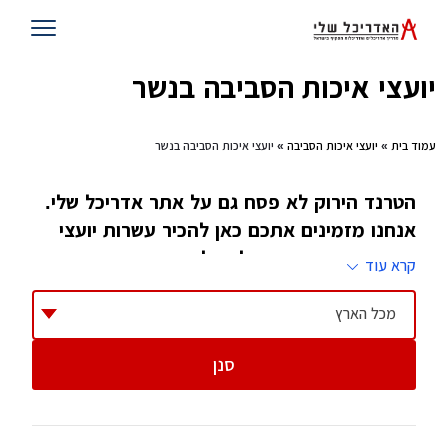
יועצי איכות הסביבה בנשר
עמוד בית
»
יועצי איכות הסביבה
» יועצי איכות הסביבה בנשר
הטרנד הירוק לא פסח גם על אתר אדריכל שלי.
אנחנו מזמינים אתכם כאן להכיר עשרות יועצי
איכות סביבה שיעזרו לכם להפוך את הסביבה
קרא עוד
שלכם לנקייה ונעימה יותר. כל מה שעליכם
לעשות, זה למלא טופס , אלקטרוני כמובן
מכל הארץ
סנן
התחום של ייעוץ איכות סביבה הוא יחסית תחום
חדש שנולד בשנות השמונים והחל להתפתח בשנות
התשעים והאלפיים. כיום כמעט בכל פרויקט ציבורי,