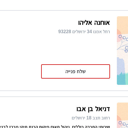
רות
ת מודרני
אוחנה אליהו
ון קטן
רחל אמנו 34 ירושלים 93228
י בניין
ירת קבלן
ויות
שלח פנייה
דניאל בן אבו
רחוב חצב 18 ירושלים
שירותי החברה כוללים. ניהול,תאום,פיקוח,הכנת תיקי מכרז לבניה,