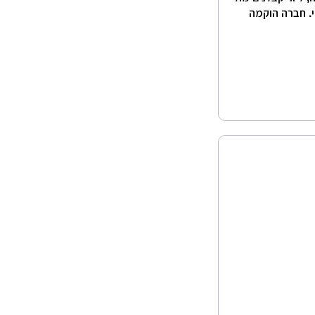
פס 4 ,יעוץ הנדסי כללי. חברה הוקמה