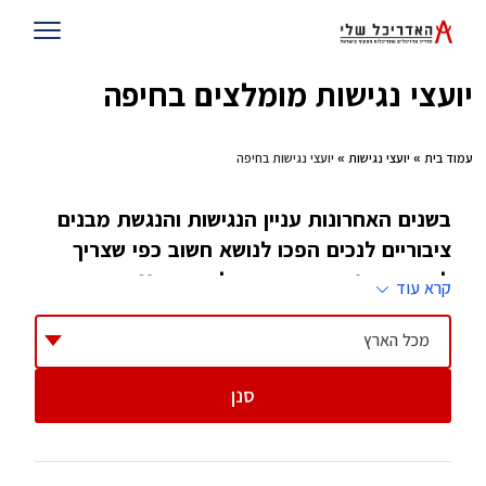
יועצי נגישות מומלצים בחיפה
עמוד בית
»
יועצי נגישות
» יועצי נגישות בחיפה
בשנים האחרונות עניין הנגישות והנגשת מבנים
ציבוריים לנכים הפכו לנושא חשוב כפי שצריך
להיות. מבני ציבור חייבים להיות מונגשים ברמה
קרא עוד
גבוהה ביותר לכל אדם במדינת ישראל
מכל הארץ
החל מאוגוסט 2009, התקנות מחייבות שהגשת
סנן
בקשה להיתר לכל מבנה ציבורי או מסחרי, חייבת
לכלול בדיקה ואישור של מורשה נגישות. גם בניינים
(מעל 6 קומות) מחוייבים לבדיקה ואישור שכזה. זה