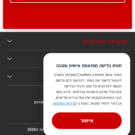
קטגוריות פופולאריות
תוכן מומלץ
חווית גלישה מותאמת אישית ומהנה
האתר עושה שימוש ב-Cookies (קוקיות) במטרה
כללי
לתפעל ולשפר את האתר, להראות לכם פרסום
הקשור לעדכונים על סמך הרגלי הגלישה
והפרופיל שלכם ולמטרות אנליטיות. מידע נוסף
לגבי השימוש בקוקיות שלו ושל צדדים שלישיים,
צריכים ייעוץ מהמקצוענים שלנו? נשמח לעמוד לרשותכם
וכן כיצד להסיר קוקיות, נמצא ב-
מדיניות הפרטיות
.
073-7540442
אישור
הכל על אדריכלים ואדריכלות כל הזכויות שמורות ©2026