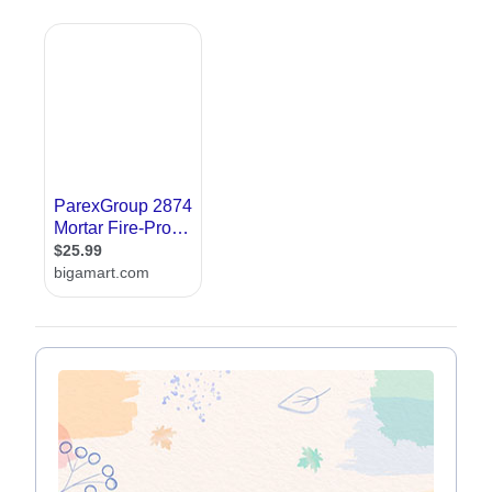
ממנו, אך עבור הלקוחות מדובר באחד השלבים
המהותיים בתכנון בית חדש. הרעיון שעומד מאחורי
כתב כמויות כמויות הוא פשוט, בונים רשימה של
כל הדברים אותם צריך כדי לבנות את הבית,
ולמעשה יוצרים תקציב ראשוני ל
בנייה ועיצוב הבית
.
כמובן שייתכנו בו שינויים אך הבסיס הראשוני יהיה
קיים, וייעשה על ידי מומחים. ככה התקציב של
העבודה יהיה מוגבל ונדע לקראת מה אנחנו
עומדים .
אצלנו תוכלו למצוא עשרות
אדריכלים
ומחשבי
כמויות שישמחו לקבל את פניכם. כאן תוכלו לקרוא
מאמרים בתחום, לפנות לעסקים עם שאלות, וכן
ליצור קשר ישיר באמצעות טופס הפנייה ישירות
לבית העסק. אנחנו מציעים לך להקדים, ולשמור
על תקציב סביר באמצעות חישוב כמויות