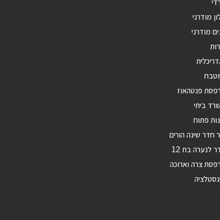
די
ון מודרני
ים מודרני
רות
דריכלית
מטבח
רפסת פנטהאוז
רד ביתי
ות פתוח
ר חדר שינה הורים
ר לנערה בת 12
פסת צרה וארוכה
נסטלציה