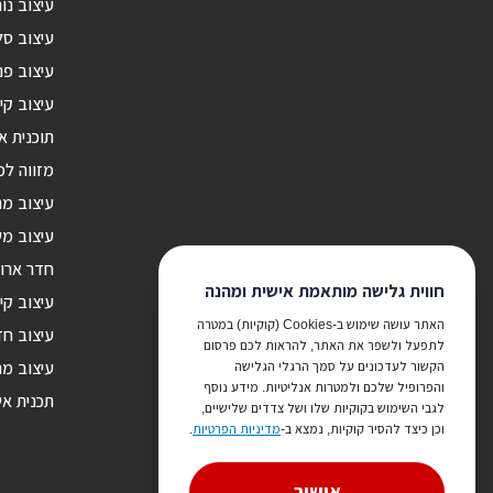
עיצוב נור
עיצוב סל
עיצוב פנ
עיצוב קי
תוכנית א
מזווה ל
עיצוב מ
עיצוב מש
חדר ארונ
חווית גלישה מותאמת אישית ומהנה
עיצוב קי
האתר עושה שימוש ב-Cookies (קוקיות) במטרה
עיצוב חד
לתפעל ולשפר את האתר, להראות לכם פרסום
הקשור לעדכונים על סמך הרגלי הגלישה
עיצוב מר
והפרופיל שלכם ולמטרות אנליטיות. מידע נוסף
תכנית אי
לגבי השימוש בקוקיות שלו ושל צדדים שלישיים,
וכן כיצד להסיר קוקיות, נמצא ב-
מדיניות הפרטיות
.
אישור