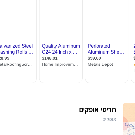
רות
ת מודרני
ון קטן
י בניין
ירת קבלן
ויות
תריסי אופקים
אופקים