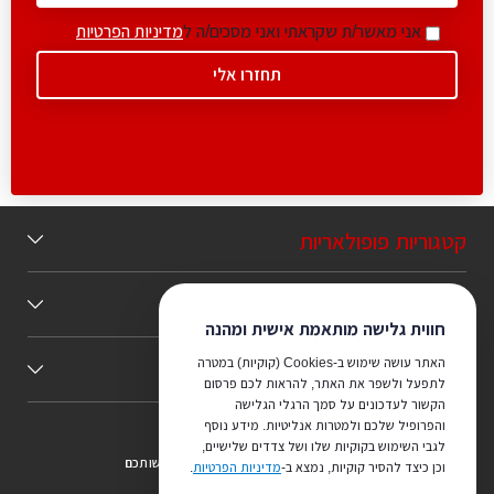
אני מאשר/ת שקראתי ואני מסכים/ה ל
מדיניות הפרטיות
קטגוריות פופולאריות
תוכן מומלץ
חווית גלישה מותאמת אישית ומהנה
האתר עושה שימוש ב-Cookies (קוקיות) במטרה
כללי
לתפעל ולשפר את האתר, להראות לכם פרסום
הקשור לעדכונים על סמך הרגלי הגלישה
והפרופיל שלכם ולמטרות אנליטיות. מידע נוסף
לגבי השימוש בקוקיות שלו ושל צדדים שלישיים,
צריכים ייעוץ מהמקצוענים שלנו? נשמח לעמוד לרשותכם
וכן כיצד להסיר קוקיות, נמצא ב-
מדיניות הפרטיות
.
073-7540442