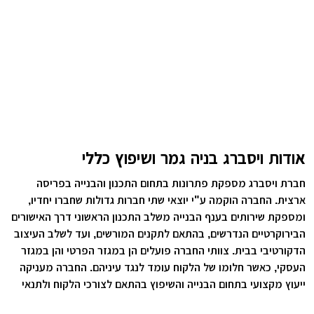
אודות ויסברג בניה גמר ושיפוץ כללי
חברת ויסברג מספקת פתרונות בתחום התכנון והבנייה בפריסה
ארצית. החברה הוקמה ע"י יוצאי שתי חברות גדולות שחברו יחדיו,
ומספקת שירותים בענף הבנייה משלב התכנון הראשוני דרך האישורים
הבירוקרטיים הנדרשים, בהתאם לתקנים המורשים, ועד לשלב העיצוב
הדקורטיבי בבית. צוותי החברה פועלים הן במגזר הפרטי והן במגזר
העסקי, כאשר חלומו של הלקוח עומד לנגד עיניהם. החברה מעניקה
ייעוץ מקצועי בתחום הבנייה והשיפוץ בהתאם לצורכי הלקוח ולתנאי
הבסיס בשטח, ומבצעת את עבודות הבנייה והשיפוץ על ידי מהנדסים,