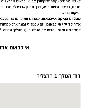
לאביו, מהנדס (קונסטרוקטור) צבי אייכבאום מהרצליה 
עיצוב קי
מגרש, בדיקת זכויות בניה, דרך תכנון אדריכלי, תכנון
ופיקוח בניה.
עיצוב בי
מהנדס צביקה אייכבאום
, מהנדס וותיק, מרצה בטכניון, 
עיצוב סל
אדריכל יקי אייכבאום
, יזם טכנולוגי ובוגר ארכיטקטור
למשתמש ומזמין הבית את השליטה על תהליך הבניה. * דג
עיצוב לוב
ופתרונות יצירתיים לחיסכון בעלויות בניה ותחזוקה. 
הראשונה * טיפול בכל ענייני הביורוקרטיה של ההגשה, ייע
עיצוב ד
אייכבאום אדר
קופסא שגרים בה.. ואנחנו נתאים את הקופסה המדויי
עיצוב חנ
דוד המלך 1 הרצליה