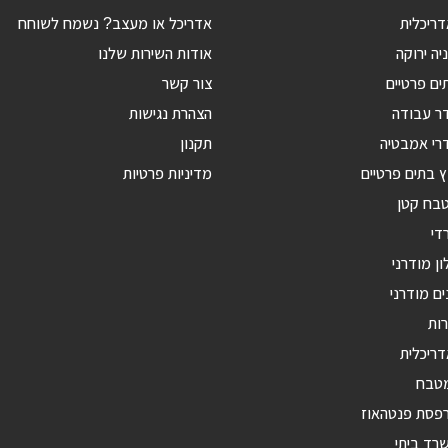
ריכלית
אדריכל או מעצב? נשמח לשוחח
יה ירוקה
אודות השירות שלנו
ים פרטיים
צור קשר
דר עבודה
הצהרת נגישות
רי אמבטיה
תקנון
ץ בתים פרטיים
מדיניות פרטיות
טבח קטן
די
ון מודרני
ים מודרני
רות
דריכלית
מטבח
רפסת פנטהאוז
רד ביתי