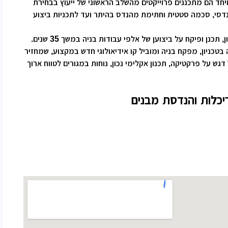
ויחד הם מתכננים פרוייקטים מהשלב הראשוני של ייעוץ בבחירת
רות
 הנדסי, סכמה סטטית וחתימת מהנדס בהיתר ועד לתכניות ביצוע
ת מודרני
תכנן ופיקח על ביצוען של אלפי עבודות בניה במשך 35 שנים.
ון קטן
ה בטכניון, מפקח בניה ומוביל קו אידיאולוגי חדש במקצוע, שמחזיר
ש על פרקטיקה, תכנון אקלימי נכון, נוחות במגורים לטווח ארוך
י בניין
עבודה משותפת עם הלקוח לכל אורך הדרך כולל הדמיות מהפגישה
וץ בבחירת קבלן וליווי צמוד על לאיכלוס. * כי בית זו בסך הכל
ירת קבלן
יכלות והנדסת מבנים
קת למשפחה שלכם.
ויות
עוד 1
תמונות