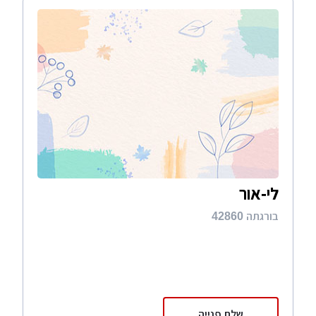
לי-אור
בורגתה 42860
שלח פנייה