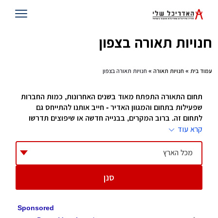
חנויות תאורה בצפון
עמוד בית
»
חנויות תאורה
» חנויות תאורה בצפון
תחום התאורה התפתח מאוד בשנים האחרונות, כמות החברות
שפעילות בתחום והמגוון האדיר - חייב אותנו להתייחס גם
לתחום זה. ברוב המקרים, בבנייה חדשה או שיפוצים תדרשו
להחליף גופי תאורה רבים, אם יש לכם מעצב הוא יוכל לעזור
קרא עוד
לכם אם אין לכם, גשו לחנויות התאורה שאספנו למטה והם
ישמחו לייעץ לכם בכל שאלה או עניין.
מכל הארץ
חנויות תאורה
סנן