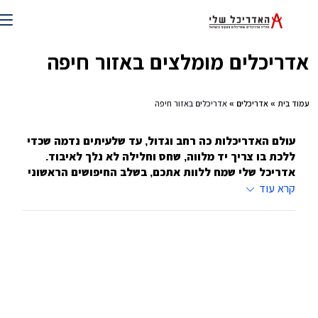
דריכלים מומלצים באזור חיפה
וד בית
»
אדריכלים
» אדריכלים באזור חיפה
עולם האדריכלות כה רחב וגדול, עד שלעיתים נדמה שכדי
ללכת בו צריך יד מלווה, שחס וחלילה לא נלך לאיבוד.
אדריכל שלי שמח ללוות אתכם, בשלב החיפושים הראשוני
עד לשלב חתימת החוזה עם אדריכל בדרך לבניית בית
קרא עוד
החלומות שלכם
ברוכים הבאים לאגף אדריכלים באתר אדריכל שלי. כאן תוכלו
להתחיל את המסע שלכם בדרך לעיצוב הבית החדש שלכם.
אנחנו נעזור לכם במפגש עם אדריכלים, תחילה דרך המידע
עליהם באתר ולאחר מכן באמצעות טופס הפנייה שיקשר
ביניכם. כאן גם תוכלו לקבל מידע מפורט הן על עולם
האדריכלות בכלל והן על עולמם של אדריכלים, כולל שאלונים