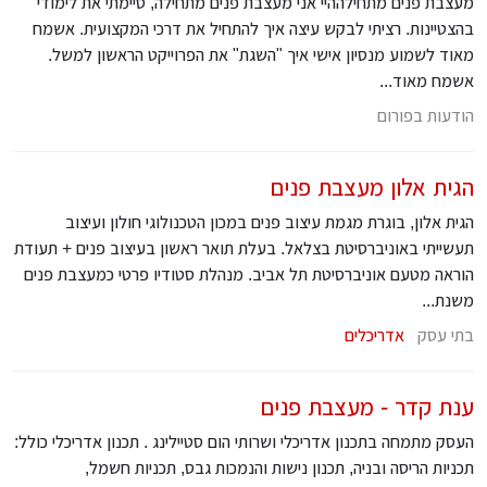
מעצבת פנים מתחילההיי אני מעצבת פנים מתחילה, סיימתי את לימודי
בהצטיינות. רציתי לבקש עיצה איך להתחיל את דרכי המקצועית. אשמח
מאוד לשמוע מנסיון אישי איך "השגת" את הפרוייקט הראשון למשל.
אשמח מאוד...
הודעות בפורום
הגית אלון מעצבת פנים
הגית אלון, בוגרת מגמת עיצוב פנים במכון הטכנולוגי חולון ועיצוב
תעשייתי באוניברסיטת בצלאל. בעלת תואר ראשון בעיצוב פנים + תעודת
הוראה מטעם אוניברסיטת תל אביב. מנהלת סטודיו פרטי כמעצבת פנים
משנת...
בתי עסק
אדריכלים
ענת קדר - מעצבת פנים
העסק מתמחה בתכנון אדריכלי ושרותי הום סטיילינג . תכנון אדריכלי כולל:
תכניות הריסה ובניה, תכנון נישות והנמכות גבס, תכניות חשמל,