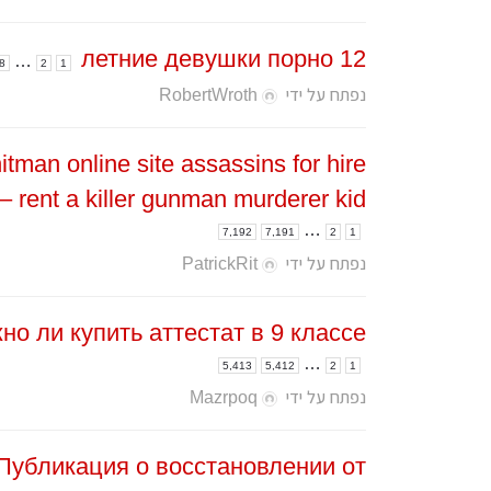
12 летние девушки порно
…
8
2
1
נפתח על ידי
RobertWroth
hitman online site assassins for hire
– rent a killer gunman murderer kid
…
7,192
7,191
2
1
נפתח על ידי
PatrickRit
но ли купить аттестат в 9 классе.
…
5,413
5,412
2
1
נפתח על ידי
Mazrpoq
Публикация о восстановлении от