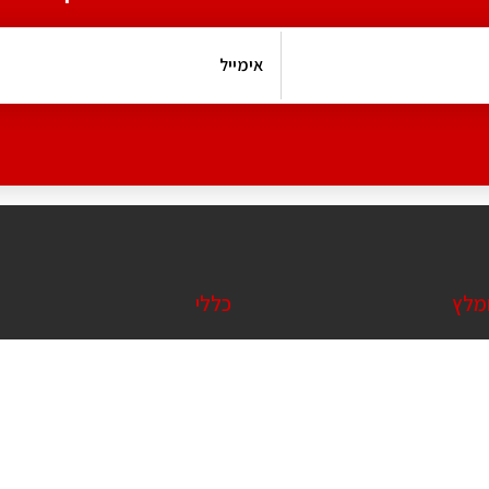
ומלץ
כללי
 מודרנית
מאמרים בתחום אדריכלות
ריכלית
אדריכל או מעצב? נשמח לשוחח
יה ירוקה
אודות השירות שלנו
ים פרטיים
צור קשר
דר עבודה
הצהרת נגישות