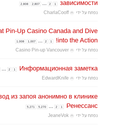
зависимости
…
2,808
2,807
2
1
נפתח על ידי
CharlaCooff
at Pin-Up Casino Canada and Dive
into the Action!
…
1,008
1,007
2
1
נפתח על ידי
Casino Pin-up Vancouver
Информационная заметка
…
2
1
נפתח על ידי
EdwardKnife
од из запоя анонимно в клинике
Ренессанс
…
5,271
5,270
2
1
נפתח על ידי
JeaneVok