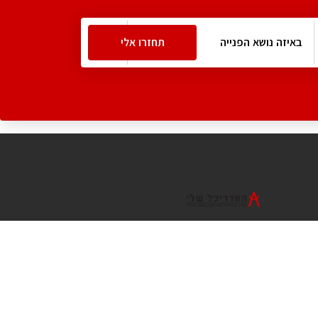
צריכים ייעוץ מהמקצוענים שלנו?
נשמח לעמוד לרשותכם
073-7540442