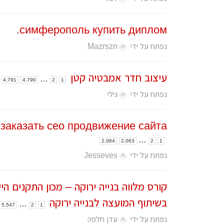
עיצוב קי
симферополь купить диплом.
עיצוב בי
נפתח על ידי
Mazrszn
עיצוב סל
עיצוב לוב
עיצוב חדר אמבטיה קטן
…
4,791
4,790
2
1
עיצוב ד
נפתח על ידי
גילי
עיצוב חנ
заказать сео продвижение сайта
…
2,064
2,063
2
1
נפתח על ידי
Jesseves
קורס מלווה בנייה ירוקה – מכון התקנים הי
בשיתוף המועצה לבנייה ירוקה
…
5,547
2
1
נפתח על ידי
עדן חלפה