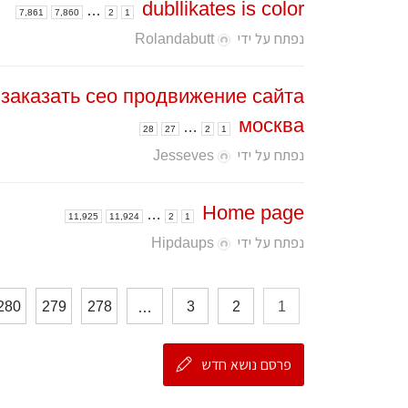
dubllikates is color
…
7,861
7,860
2
1
נפתח על ידי
Rolandabutt
заказать сео продвижение сайта
москва
…
28
27
2
1
נפתח על ידי
Jesseves
Home page
…
11,925
11,924
2
1
נפתח על ידי
Hipdaups
280
279
278
3
2
1
…
פרסם נושא חדש