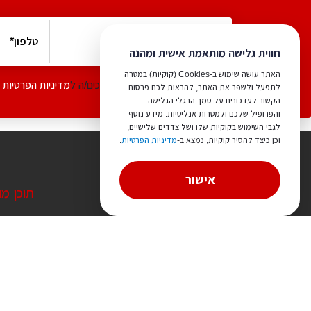
חווית גלישה מותאמת אישית ומהנה
האתר עושה שימוש ב-Cookies (קוקיות) במטרה
אני מאשר/ת שקראתי ואני מסכים/ה ל
מדיניות הפרטיות
לתפעל ולשפר את האתר, להראות לכם פרסום
הקשור לעדכונים על סמך הרגלי הגלישה
והפרופיל שלכם ולמטרות אנליטיות. מידע נוסף
לגבי השימוש בקוקיות שלו ושל צדדים שלישיים,
וכן כיצד להסיר קוקיות, נמצא ב-
מדיניות הפרטיות
.
אישור
קטגוריות פופולאריות
תוכן מ
אדריכלות נוף
אדריכלות
אדריכלים
הדמיה אד
הום סטיילינג
מה זה בנ
יועצי נגישות
עיצוב בת
לימודי עיצוב פנים
עיצוב ח