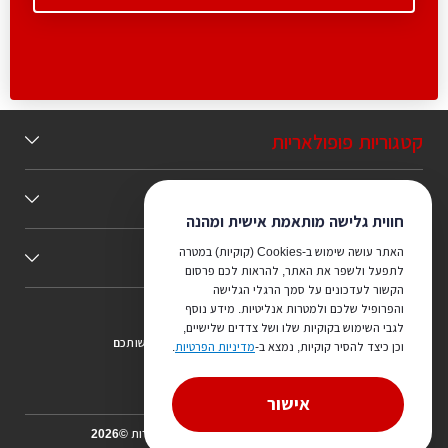
קטגוריות פופולאריות
תוכן מומלץ
חווית גלישה מותאמת אישית ומהנה
האתר עושה שימוש ב-Cookies (קוקיות) במטרה
כללי
לתפעל ולשפר את האתר, להראות לכם פרסום
הקשור לעדכונים על סמך הרגלי הגלישה
והפרופיל שלכם ולמטרות אנליטיות. מידע נוסף
לגבי השימוש בקוקיות שלו ושל צדדים שלישיים,
צריכים ייעוץ מהמקצוענים שלנו? נשמח לעמוד לרשותכם
וכן כיצד להסיר קוקיות, נמצא ב-
מדיניות הפרטיות
.
073-7540442
אישור
הכל על אדריכלים ואדריכלות כל הזכויות שמורות ©2026