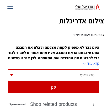
צילום אדריכלות
עמוד בית
» צילום אדריכלות
היום כבר לא מספיק לקחת מצלמה ולצלם את המבנה
אותו עיצבתם או את המבנה אליו אתם אמורים לעבור לגור
כדי להרשים את החברים ואת המשפחה. לכן אנחנו מציעים
לכם צלמי אדריכלות מובילים שידאגו להציג את המבנה
קרא עוד
כמו בגלוייה
מכל הארץ
במסגרת קורסי צילום שנפתחים חדשות לבקרים, אחת
ההתמחויות שזוכות לביקוש רב, היא צילום אדריכלות. התמחות
סנן
זו זוכה להצלחה בקרב צעירים, הן בגלל הדרישה הגבוהה של
כלי התקשורת שונים ובפרט מגזינים לאדריכלות ולעיצוב,
למומחים בתחום וכן בגלל שמשרדי
אדריכלים
נוהגים להעסיק
צלמי אדריכלות שיעבדו איתם.