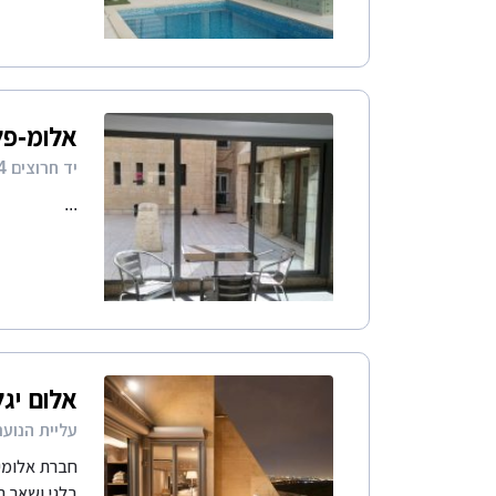
אלומ-פל 
יד חרוצים 4 ירושלים
...
אלום יגל
עליית הנוער 2 גבעתי
חברת אלומינ
בלגי ושאר הפ