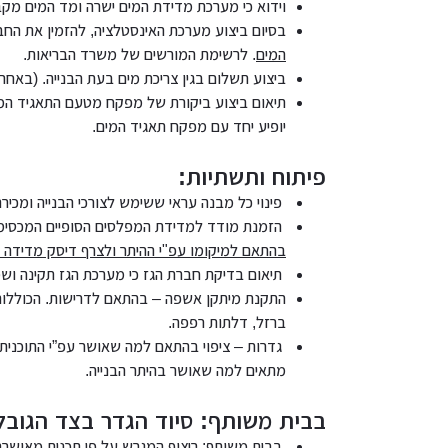
וידוא כי מערכת מדידת המים ישרה ומד המים מקב
בסיום ביצוע מערכת האינסטלציה, להזמין את ה
המים
. לרשימת המורשים של משרד הבריאות.
ביצוע תשלום בגין צריכת מים בעת הבנייה. (באחרי
תיאום ביצוע ביקורת של מפקח מטעם התאגיד המ
יופיע יחד עם מפקח תאגיד המים.
פיתוח ותשתיות:
פינוי כל מבנה עראי ששימש לצורכי הבנייה ומכירה
הזמנת מודד למדידת המפלסים הסופיים המכסימל
בהתאם למיקומו עפ"י ההיתר ולצרף דיסק מדידה בפורמט 
תיאום בדיקת חברת הגז כי מערכת הגז תקינה וש
התקנת מיתקן אשפה – בהתאם לדרישות. הכוללות ב
ברזל, דלתות רפפה.
גדרות – ציפוי בהתאם למה שאושר עפ”י התוכנית
מתאים למה שאושר בהיתר הבנייה.
בבית משותף: סיוד הגדר בצד הגובל
בבית משותף: ריצוף המגרש על פי תכנית מאושרת 