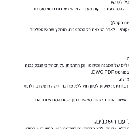
יל לקרקע.
חברה המבצעת בדיקות מעבדה
ולהמציא דוח חיטוי מערכת
ות הקבלן).
קומי – לאחר המצאת כל המסמכים. מומלץ שהאינסטלטור
יים של המבנה ומיקומו.
וכן החתמתו על תצהיר כי הנכס נבנה
DWG,PDF.
מישה.
ין היתר: שיפוע לכיוון חוץ ללא מדרגה. גישה חופשית. דלתות
. אישור המודד שהם נמצאים בתוך שטח המגרש וגובהם
 עם השכנים.
ללא שקעים, ללא סדקים עם השלמת בטון בקווי בניין במילוי