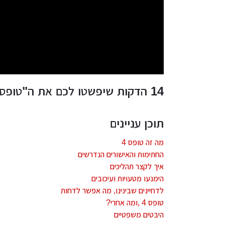
עיצוב קי
עיצוב בי
עיצוב סל
עיצוב לוב
עיצוב ד
14 הדקות שיפשטו לכם את ה"טופס 4"
עיצוב חנ
תוכן עניינים
מה זה טופס 4
החתימות והאישורים הנדרשים
איך לקצר תהליכים
הימנעו מטעויות ועיכובים
לדחיינים שבינינו, מה אפשר לדחות
טופס 4 ,ומה אחרי?
היבטים משפטיים