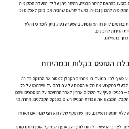
וצעו בהתאם להיתר הבנייה, ההיתר ניתן על ידי הוועדה המקומית
ה המקומית לתכנון ובנייה. כאשר יתרשם שהבית אכן מוכן לאכלוס וכי
ות בהתאם לוועדה המקומית. בהשערה גסה, ניתן לומר כי ההליך
לת הטופס בקלות ובמהירות
יע סעיף לפיו במועד בו מתחייב הקבלן למסור את החזקה בדירה
ושר. לעולם אל תשלמו לבעלי המקצוע את מלוא הסכום על עבודתם עד שיחתמו על כל
ה – הכניסו סעיף על תשלום אחרון לאחר החתימה על המסמכים שהם
תקבלו טופס 4. עליכם לוודא שהקבלן המבצע את עבודת הבנייה רשום בפנקס הקבלנים, אחרת מי
ללא תוספת תשלום, כיוון שהתוקף שלה הוא חצי שנה ואם תאחרו
ן, לצורכי הרישוי – לדווח לוועדה באופן רשמי על אופן התקדמותו