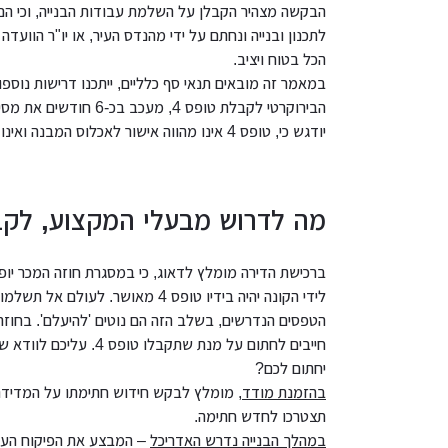
הבקשה מצהיר הקבלן על השלמת עבודות הבנייה, וכי הם ב
לתכנון ובנייה ונחתם על ידי מהנדס העיר, או יו"ר הוועד
הכל בטוח ויציב.
במאמר זה מובאים תנאי סף כלליים, ייתכנו דרישות נוספ
הבירוקרטי לקבלת טופס 4, מעכב בכ-6 חודשים את מסירת הדירות לרוכשים.
יודגש כי, טופס 4 אינו מהווה אישור לאכלוס המבנה ואינו כרוך בתשלום.
מה לדרוש מבעלי המקצוע, לקב
ברכישת הדירה מומלץ לדאוג, כי במסגרת חוזה המכר יופ
לידי הקונה יהיה בידיו טופס 4 מא
הטפסים הנדרשים, בשלב הזה הם נוטים 'להיעלם'. בחוז
חייבים לחתום על מנת ש
יחתום לכם?
בהזמנת מודד
, מומלץ לבקש חידוש חתימתו על המדידה 
תצטרכו לחדש חתימה.
במהלך הבנייה נדרש האדריכל
– המבצע את הפיקוח העליו