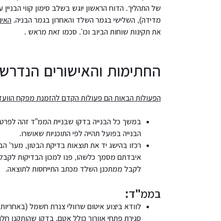
של התהליך. הדוח הראשון יוגש בשלב סימון קווי הבניין
מדידה), השלישי בגמר השלד והאחרון בגמר הבניה.
האינ
את תקינות שוחות הביוב וכו'. סכמו זאת מראש .
החתימות והאישורים הנדרשי
הפעולות הבאות הם פעולות הקדם להזמנת מפקח הוועד
במשך כל הבנייה בדקו שבניית הממ”ד זהה לפרט ש
הבנייה בפועל תהייה לפי התוכניות שאושרו.
רכזו בהישג יד את תוצאות בדיקת הבטון, מער' הב
איבדתם מסמך כלשהו, פנו למכון הבדיקות לקבלת 
לקבל ממתכנן השלד מכתב התייחסות לתוצאה.
בממ"ד:
לוודא ביצוע איטום שרוולי צנרת חשמל (באחריות
סגירת פתחי אוורור כולל אטם, בדקו שהותקנו חלו