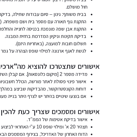
חול מושלם.
בבית משותף: גינון – סיום עבודות שתילה, בדיק
התקנת גוף תאורה עם מספר בית ושם משפחה. (ב
התקנת אבן שפה מונמכת בכניסה לחנייה והחלפת
בדיקת תקינות וניקיון המדרכות בחזית המבנה.
תשלום חובות למועצה, (באחריות היזם).
לגשת לאגף ארנונה למילוי טופס הצהרה על גמר בנ
אישורים שתצטרכו להוציא מה"ארכיון
מדידה מספר 2 [מיקום כלונסאות]. אם קבלן השלד הביא את המודד בקשו ממנו לספק לכם את האישור.
אישור פינוי פסולת לאתר מורשה, הכולל חשבוניות
דוחות הקונסטרוקטור, מהבדיקות שביצע במהלך ה
אם בוצעו שינויים בהיתר יש לצרף היתר בנייה מעוד
אישורים ומסמכים שצריך כעת להכין.
אישור בדיקת אטימות של הממ"ד.
תצהיר 20 א’ ומילוי טופס 10 ע"י האחראי לביצוע שלד
הדוח האחרון של האדריכל, בצירוף המסמכים הבאי