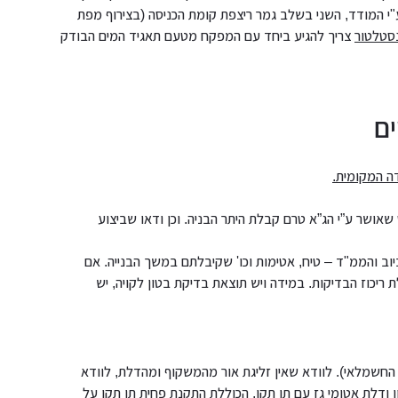
 ע"י המודד, השני בשלב גמר ריצפת קומת הכניסה (בצירוף מפת
סטלטור
צריך להגיע ביחד עם המפקח מטעם תאגיד המים הבודק
ם
ה המקומית.
אושר ע”י הג”א טרם קבלת היתר הבניה. וכן ודאו שביצוע
יוב והממ"ד – טיח, אטימות וכו' שקיבלתם במשך הבנייה. אם
ריכוז הבדיקות. במידה ויש תוצאת בדיקת בטון לקויה, יש
 החשמלאי). לוודא שאין זליגת אור מהמשקוף ומהדלת, לוודא
ן ודלת אטומי גז עם תו תקן, הכוללת התקנת פחית תו תקן על