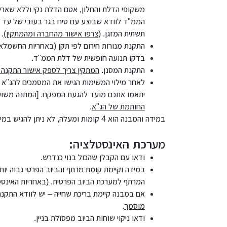
משקופי הדלת והחלון, אטם הדלת נקי וללא שאריות 
תשתית המזגן.
(צרפו אישור מהחברה ומהמתקין)
.
התקנת מנורות חירום לפי תקן (באחריות החשמלאי
בדקו תנועה חופשית של דלת הממ"ד.
התקנת המסנן.
המתקין צריך לספק אישור התקנה 
לאחר מילוי המשימות הגישו את המסמכים להג"א ב
יתאמו אתכם מועד להגעת המפקח. [המתנה משוערת: 3 שב
החותמת של הג"א
.
במידה והמבנה הוא 4 קומות ומעלה, לא ניתן להגיש במייל, אלא יש להגיע פיזית למשרד.
מערכת האינסטלציה:
ודאו עם הקבלן שהכול בנוי כנדרש.
במידה וקיימת קומת מרתף והביוב הפרטי גבוה יו
המרתף למערכת הביוב הפרטית. (באחריות האינסט
אם במבנה קיימת בריכת שחייה – יש לוודא התקנת
מוסמך
.
ודאו ניקוי שוחות הביוב מפסולת בניין.