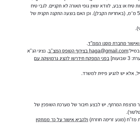
טיח או צבע, לוודא שאין גופי תאורה לא תקניים. לגבי טיח
הממ"ד לוודא שבוצע עם טיח בגר בעובי של עד 5 מ״מ, (באחריות הקבלן). וכן האם בוצעה התקנה תקנית של
).
ואישור מחברת מסנן הממ”ד
.
מייל:
haga@gmail.com
בצירוף הטופס המצ"ב
. נציגי הג"א
ועות]
בפני המפקח תידרשו להציג גרמושקה עם
תר מרצפת המרתף, יש לבצע חיבור של מערכת השופכין של
לטור).
 מז"ח (מונע זרימה חוזרת)
ולהביא אישור על כך ממתקין