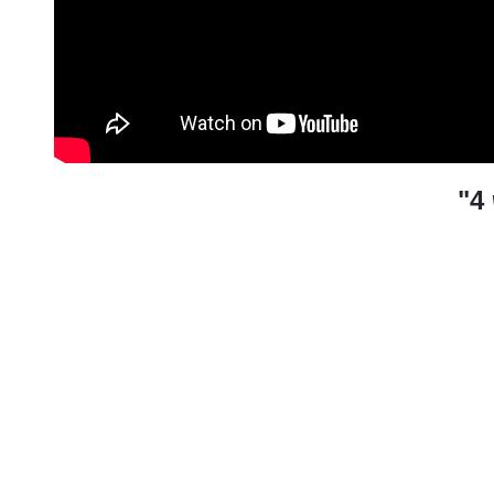
רות
ת מודרני
ון קטן
י בניין
ירת קבלן
ויות